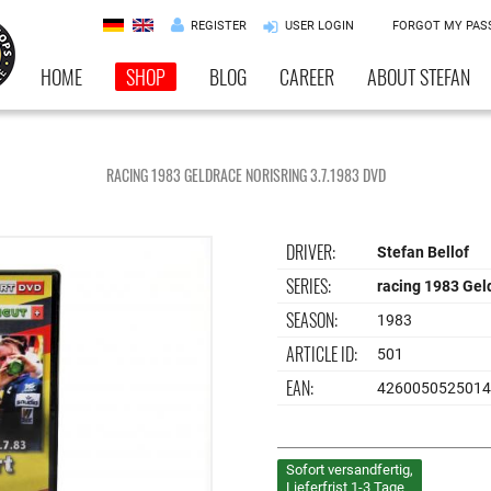
REGISTER
USER LOGIN
FORGOT MY PA
HOME
SHOP
BLOG
CAREER
ABOUT STEFAN
RACING 1983 GELDRACE NORISRING 3.7.1983 DVD
DRIVER:
Stefan Bellof
SERIES:
racing 1983 Gel
SEASON:
1983
ARTICLE ID:
501
EAN:
426005052501
Sofort versandfertig,
Lieferfrist 1-3 Tage