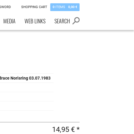
SSWORD
SHOPPING CART
0
ITEMS
0,00 €
MEDIA
WEB LINKS
SEARCH
drace Norisring 03.07.1983
4
14,95 € *