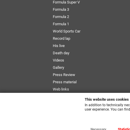
Formula Super V
Formula 3
Formula 2
Formula 1
World Sports Car
Record lap
His live
Death day
Videos
Gallery
Press Review
Press material
Web links
Newsletter
This website uses cookies
Size Chart
In addition to technically ne
user experience. You can find
Necessary
Statisti