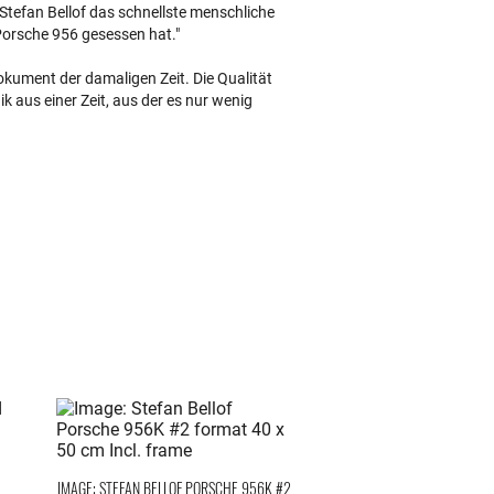
s Stefan Bellof das schnellste menschliche
 Porsche 956 gesessen hat."
okument der damaligen Zeit. Die Qualität
k aus einer Zeit, aus der es nur wenig
IMAGE: STEFAN BELLOF PORSCHE 956K #2
RACING 1982 RACING CH