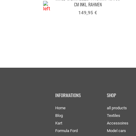
CM INKL. RAHMEN
149,95 €
INFORMATIONS
SHOP
Home
all products
Blog
Textiles
Kart
Accessoires
Formula Ford
Model cars