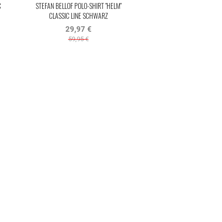
C
STEFAN BELLOF POLO-SHIRT ''HELM''
CLASSIC LINE SCHWARZ
29,97 €
59,95 €