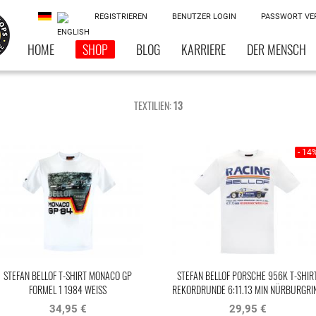
REGISTRIEREN
BENUTZER LOGIN
PASSWORT VE
HOME
SHOP
BLOG
KARRIERE
DER MENSCH
TEXTILIEN:
13
- 14
STEFAN BELLOF T-SHIRT MONACO GP
STEFAN BELLOF PORSCHE 956K T-SHIR
FORMEL 1 1984 WEISS
REKORDRUNDE 6:11.13 MIN NÜRBURGRI
1983 WEISS
34,95 €
29,95 €