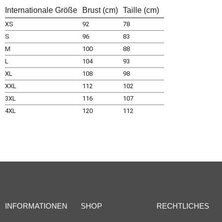
Internationale Größe
Brust (cm)
Taille (cm)
XS
92
78
S
96
83
M
100
88
L
104
93
XL
108
98
XXL
112
102
3XL
116
107
4XL
120
112
INFORMATIONEN
SHOP
RECHTLICHES