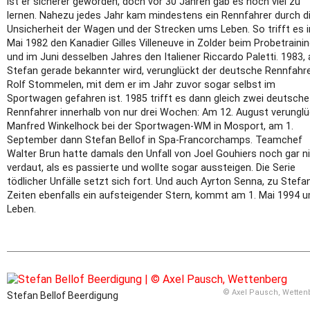
ist er sicherer geworden, doch vor 30 Jahren gab es noch viel zu
lernen. Nahezu jedes Jahr kam mindestens ein Rennfahrer durch d
Unsicherheit der Wagen und der Strecken ums Leben. So trifft es 
Mai 1982 den Kanadier Gilles Villeneuve in Zolder beim Probetraini
und im Juni desselben Jahres den Italiener Riccardo Paletti. 1983, 
Stefan gerade bekannter wird, verunglückt der deutsche Rennfahr
Rolf Stommelen, mit dem er im Jahr zuvor sogar selbst im
Sportwagen gefahren ist. 1985 trifft es dann gleich zwei deutsche
Rennfahrer innerhalb von nur drei Wochen: Am 12. August verunglü
Manfred Winkelhock bei der Sportwagen-WM in Mosport, am 1.
September dann Stefan Bellof in Spa-Francorchamps. Teamchef
Walter Brun hatte damals den Unfall von Joel Gouhiers noch gar n
verdaut, als es passierte und wollte sogar aussteigen. Die Serie
tödlicher Unfälle setzt sich fort. Und auch Ayrton Senna, zu Stefa
Zeiten ebenfalls ein aufsteigender Stern, kommt am 1. Mai 1994 
Leben.
© Axel Pausch, Wetten
Stefan Bellof Beerdigung