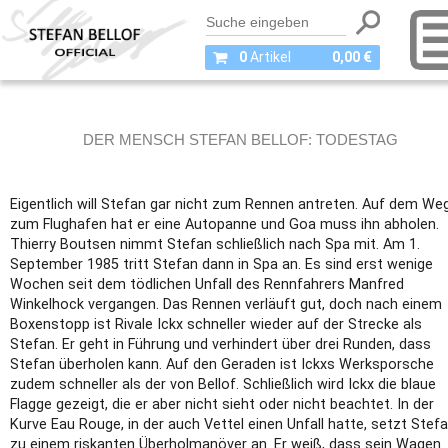
0
Artikel
0,00 €
DER MENSCH STEFAN BELLOF: TODESTAG
Eigentlich will Stefan gar nicht zum Rennen antreten. Auf dem We
zum Flughafen hat er eine Autopanne und Goa muss ihn abholen.
Thierry Boutsen nimmt Stefan schließlich nach Spa mit. Am 1.
September 1985 tritt Stefan dann in Spa an. Es sind erst wenige
Wochen seit dem tödlichen Unfall des Rennfahrers Manfred
Winkelhock vergangen. Das Rennen verläuft gut, doch nach einem
Boxenstopp ist Rivale Ickx schneller wieder auf der Strecke als
Stefan. Er geht in Führung und verhindert über drei Runden, dass
Stefan überholen kann. Auf den Geraden ist Ickxs Werksporsche
zudem schneller als der von Bellof. Schließlich wird Ickx die blaue
Flagge gezeigt, die er aber nicht sieht oder nicht beachtet. In der
Kurve Eau Rouge, in der auch Vettel einen Unfall hatte, setzt Stef
zu einem riskanten Überholmanöver an. Er weiß, dass sein Wagen