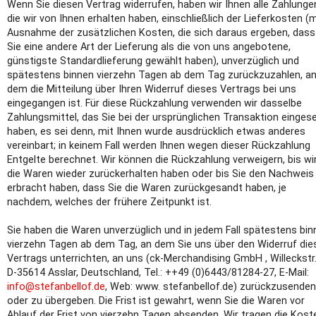
Wenn Sie diesen Vertrag widerrufen, haben wir Ihnen alle Zahlunge
die wir von Ihnen erhalten haben, einschließlich der Lieferkosten (m
Ausnahme der zusätzlichen Kosten, die sich daraus ergeben, dass
Sie eine andere Art der Lieferung als die von uns angebotene,
günstigste Standardlieferung gewählt haben), unverzüglich und
spätestens binnen vierzehn Tagen ab dem Tag zurückzuzahlen, a
dem die Mitteilung über Ihren Widerruf dieses Vertrags bei uns
eingegangen ist. Für diese Rückzahlung verwenden wir dasselbe
Zahlungsmittel, das Sie bei der ursprünglichen Transaktion einges
haben, es sei denn, mit Ihnen wurde ausdrücklich etwas anderes
vereinbart; in keinem Fall werden Ihnen wegen dieser Rückzahlung
Entgelte berechnet. Wir können die Rückzahlung verweigern, bis wi
die Waren wieder zurückerhalten haben oder bis Sie den Nachweis
erbracht haben, dass Sie die Waren zurückgesandt haben, je
nachdem, welches der frühere Zeitpunkt ist.
Sie haben die Waren unverzüglich und in jedem Fall spätestens bin
vierzehn Tagen ab dem Tag, an dem Sie uns über den Widerruf die
Vertrags unterrichten, an uns (ck-Merchandising GmbH , Willeckstr.
D-35614 Asslar, Deutschland, Tel.: ++49 (0)6443/81284-27, E-Mail:
info@stefanbellof.de
, Web: www. stefanbellof.de) zurückzusenden
oder zu übergeben. Die Frist ist gewahrt, wenn Sie die Waren vor
Ablauf der Frist von vierzehn Tagen absenden. Wir tragen die Kost