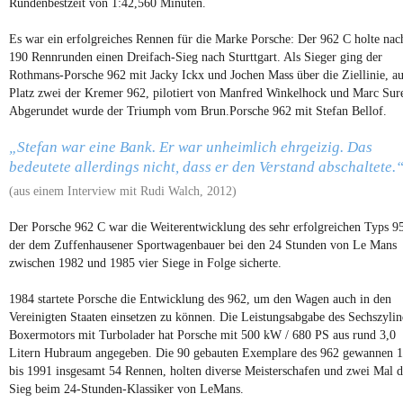
Rundenbestzeit von 1:42,560 Minuten.
Es war ein erfolgreiches Rennen für die Marke Porsche: Der 962 C holte nac
190 Rennrunden einen Dreifach-Sieg nach Sturttgart. Als Sieger ging der
Rothmans-Porsche 962 mit Jacky Ickx und Jochen Mass über die Ziellinie, a
Platz zwei der Kremer 962, pilotiert von Manfred Winkelhock und Marc Sure
Abgerundet wurde der Triumph vom Brun.Porsche 962 mit Stefan Bellof.
„Stefan war eine Bank. Er war unheimlich ehrgeizig. Das
bedeutete allerdings nicht, dass er den Verstand abschaltete.
(aus einem Interview mit Rudi Walch, 2012)
Der Porsche 962 C war die Weiterentwicklung des sehr erfolgreichen Typs 9
der dem Zuffenhausener Sportwagenbauer bei den 24 Stunden von Le Mans
zwischen 1982 und 1985 vier Siege in Folge sicherte.
1984 startete Porsche die Entwicklung des 962, um den Wagen auch in den
Vereinigten Staaten einsetzen zu können. Die Leistungsabgabe des Sechszylin
Boxermotors mit Turbolader hat Porsche mit 500 kW / 680 PS aus rund 3,0
Litern Hubraum angegeben. Die 90 gebauten Exemplare des 962 gewannen 
bis 1991 insgesamt 54 Rennen, holten diverse Meisterschafen und zwei Mal 
Sieg beim 24-Stunden-Klassiker von LeMans.