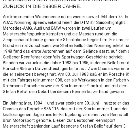
ZURÜCK IN DIE 1980ER-JAHRE.
Am kommenden Wochenende ist es wieder soweit: Mit dem 75. Int
ADAC Norisring Speedweekend feiert die DTM ihr Saisonhighlight.
Mercedes-AMG, Audi und BMW werden in zwei Läufen um
Meisterschaftspunkte kämpfen und die Massen rund um die
Zeppelinhaupttribüne genannte Steintribüne begeistern. Für uns ei
Grund einmal zu schauen, wie Stefan Bellof den Norisring erlebt ha
1948 fand das erste Autorennen auf dem Gelände statt, auf dem 
Gießener Rennfahrer ebenfalls Sportwagen-Geschichte schrieb.
Blenden wir zurück in die Jahre 1983 bis 1985, in denen Bellof mit
Porsche 956 am Dutzendteich gestartet ist. Zwei Chassis waren e
die er seinerzeit bewegt hat. Am 03. Juli 1983 saß er im Porsche 9
mit der Fahrgestellnummer 008, der als Werkwagen in den Farben 
Rothmans Porsche sowie der Startnummer 9 antrat und mit dem
Stefan Bellof sein Debüt bei diesem Rennen kurzerhand gewann.
Ein Jahr später, 1984 – und zwar exakt am 30. Juni – nutzte er da
Chassis des Porsche 956.116, das mit der Startnummer 1 und der
knallorangenen Jägermeister-Farbgebung versehen zum Rennstall
Brun Motorsport gehörte. Diesen zur Deutschen Rennsport
Meisterschaft zählenden Lauf beendete Stefan Bellof auf dem 3.