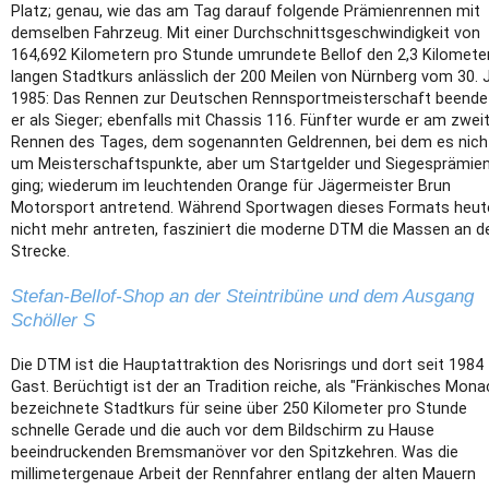
Platz; genau, wie das am Tag darauf folgende Prämienrennen mit
demselben Fahrzeug. Mit einer Durchschnittsgeschwindigkeit von
164,692 Kilometern pro Stunde umrundete Bellof den 2,3 Kilomete
langen Stadtkurs anlässlich der 200 Meilen von Nürnberg vom 30. 
1985: Das Rennen zur Deutschen Rennsportmeisterschaft beende
er als Sieger; ebenfalls mit Chassis 116. Fünfter wurde er am zwei
Rennen des Tages, dem sogenannten Geldrennen, bei dem es nich
um Meisterschaftspunkte, aber um Startgelder und Siegesprämie
ging; wiederum im leuchtenden Orange für Jägermeister Brun
Motorsport antretend. Während Sportwagen dieses Formats heut
nicht mehr antreten, fasziniert die moderne DTM die Massen an d
Strecke.
Stefan-Bellof-Shop an der Steintribüne und dem Ausgang
Schöller S
Die DTM ist die Hauptattraktion des Norisrings und dort seit 1984
Gast. Berüchtigt ist der an Tradition reiche, als "Fränkisches Mona
bezeichnete Stadtkurs für seine über 250 Kilometer pro Stunde
schnelle Gerade und die auch vor dem Bildschirm zu Hause
beeindruckenden Bremsmanöver vor den Spitzkehren. Was die
millimetergenaue Arbeit der Rennfahrer entlang der alten Mauern