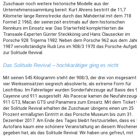
Zuschauer noch weitere historische Modelle aus der
Unternehmenssammlung bereit: Kurt Ahrens bestritt die 11,7
Kilometer lange Rennstrecke durch das Mahdental mit dem 718
Formel 2 1960, der seinerzeit erstmals auf dem historischen
Rennkurs im Einsatz war. Das Starterfeld komplettierten die
Transaxle-Experten Günter Steckkönig und Hans Clausecker im
Porsche 928 Trigema 1982. Neben dem Porsche 962 aus dem Jah
1987 vervollständigte Rudi Lins im 908/3 1970 das Porsche-Aufge
zur Solitude Revival.
Das Solitude Revival – hochkarätiger ging es nicht
Mit seinen 545 Kilogramm steht der 908/3, der drei von insgesamt
vier Werkseinsätzen siegreich absolvierte, als extreme Form für
Leichtbau. Im Fahrerlager wurden Sonderfahrzeuge auf Basis des 
Cayenne und 911 ausgestellt. Als Pacecar kamen die Neufahrzeug
911 GT3, Macan GTS und Panamera zum Einsatz. Mit dem Ticket
der Solitude Revival erhalten die Zuschauer übrigens einen um 25
Prozent ermäßigten Eintritt in das Porsche Museum bis zum 31.
Dezember 2017. Am Ende des Tages bleibt festzustellen, dass es 
Autofans kaum eine schönere Veranstaltung an diesem Wochene
gegeben hat, als das Solitude Revival. Wir haben uns gefreut, mit