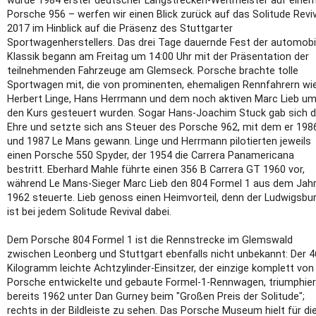
wurde 1984 erster deutscher Langstrecken-Weltmeister auf eine
Porsche 956 – werfen wir einen Blick zurück auf das Solitude Reviv
2017 im Hinblick auf die Präsenz des Stuttgarter
Sportwagenherstellers. Das drei Tage dauernde Fest der automobi
Klassik begann am Freitag um 14:00 Uhr mit der Präsentation der
teilnehmenden Fahrzeuge am Glemseck. Porsche brachte tolle
Sportwagen mit, die von prominenten, ehemaligen Rennfahrern wi
Herbert Linge, Hans Herrmann und dem noch aktiven Marc Lieb u
den Kurs gesteuert wurden. Sogar Hans-Joachim Stuck gab sich d
Ehre und setzte sich ans Steuer des Porsche 962, mit dem er 198
und 1987 Le Mans gewann. Linge und Herrmann pilotierten jeweils
einen Porsche 550 Spyder, der 1954 die Carrera Panamericana
bestritt. Eberhard Mahle führte einen 356 B Carrera GT 1960 vor,
während Le Mans-Sieger Marc Lieb den 804 Formel 1 aus dem Jah
1962 steuerte. Lieb genoss einen Heimvorteil, denn der Ludwigsbu
ist bei jedem Solitude Revival dabei.
Dem Porsche 804 Formel 1 ist die Rennstrecke im Glemswald
zwischen Leonberg und Stuttgart ebenfalls nicht unbekannt: Der 
Kilogramm leichte Achtzylinder-Einsitzer, der einzige komplett von
Porsche entwickelte und gebaute Formel-1-Rennwagen, triumphier
bereits 1962 unter Dan Gurney beim "Großen Preis der Solitude";
rechts in der Bildleiste zu sehen. Das Porsche Museum hielt für di