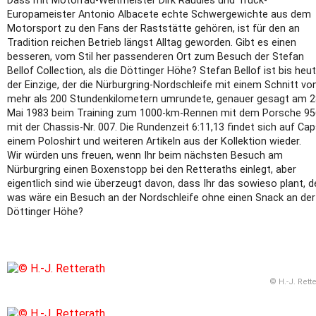
Dass mit Motorrad-Weltmeister Dirk Raudies und Truck-
Europameister Antonio Albacete echte Schwergewichte aus dem
Motorsport zu den Fans der Raststätte gehören, ist für den an
Tradition reichen Betrieb längst Alltag geworden. Gibt es einen
besseren, vom Stil her passenderen Ort zum Besuch der Stefan
Bellof Collection, als die Döttinger Höhe? Stefan Bellof ist bis heu
der Einzige, der die Nürburgring-Nordschleife mit einem Schnitt vo
mehr als 200 Stundenkilometern umrundete, genauer gesagt am 2
Mai 1983 beim Training zum 1000-km-Rennen mit dem Porsche 95
mit der Chassis-Nr. 007. Die Rundenzeit 6:11,13 findet sich auf Cap
einem Poloshirt und weiteren Artikeln aus der Kollektion wieder.
Wir würden uns freuen, wenn Ihr beim nächsten Besuch am
Nürburgring einen Boxenstopp bei den Retteraths einlegt, aber
eigentlich sind wie überzeugt davon, dass Ihr das sowieso plant, 
was wäre ein Besuch an der Nordschleife ohne einen Snack an der
Döttinger Höhe?
© H.-J. Rett