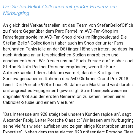
Die Stefan-Bellof-Collection mit großer Präsenz am
Nürburgring
An gleich drei Verkaufsstellen ist das Team von StefanBellofOffici
zu finden: Gegenüber dem Parc Fermé im AVD-Fan-Shop im
Fahrerlager sowie im AVD-Fan-Shop direkt im Ringboulevard. Die
Stefan-Bellof-Collection ist aber auch im Shop der unter Fans
berühmten Tankstelle an der Döttinger Höhe vertreten, so dass Ihr
nach Andrang an unterschiedlichen Stellen anprobieren und
anschauen könnt. Wir freuen uns auf Euch. Freude dürfte aber auc
Stefan Bellofs Partner Porsche empfinden, wenn Ihr Eure
Aufmerksamkeit dem Jubiläum widmet, das der Stuttgarter
Sportwagenbauer im Rahmen des AvD-Oldtimer-Grand-Prix 2018
feiert: Der Porsche 928 ist nun 40 Jahre am Markt und wird durch 
umfangreiches Engagement gewürdigt. So ist beispielsweise ein
originaler 928 aus der ersten Generation zu sehen; neben einer
Cabriolet-Studie und einem Viertürer.
"Das Interesse am 928 steigt bei unseren Kunden rapide an", sagt
Alexander Fabig, Leiter Porsche Classic: "Wir lassen am Nürburgrin
seine Vielfalt wieder aufleben und zeigen einige Kostproben unser
Expertise". Neben dem restaurierten 928 präsentiert Porsche Clas