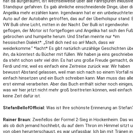
hat da aufgeräumt, ist wechselweise über alle Fahrspuren inklusiv
Standspur gefahren. Es gab ähnliche einschneidende Dinge, über d
Angelika mehr erzählen kann. Irgendwann hat er ein unbeleuchtete
Auto auf der Autobahn getroffen, das auf der Überholspur stand. 
VW Bulli ohne Licht, mitten in der Nacht. Der Bulli ist irgendwohin
geflogen, der Motor ist fortgeflogen und Angelika hat sich den Fu
gebrochen und humpelte herum. Und Stefan meinte nur *im
hessischen Dialekt*: „Stell dich ned so an! Mach, dass wir
weiderkomme.“ *lacht* Es gibt natürlich unzählige Geschichten üb
ihn, da könntest du Bücher mit füllen. Wir haben ja eins geschriebe
da steht schon sehr viel drin. Es hat uns große Freude gemacht, 
Ferdi und mir, weil es einfach eine Zeitreise zurück war. Wir haben
bewusst Abstand gelassen, weil man sich nach so einem Vorfall n
einfach hinsetzen und ein Buch schreiben kann. Man muss das all
erst einmal verarbeiten. Aber das Buch enthält sicher noch einiges
was wir hier jetzt nicht mehr groß breittreten können, weil einfach
keine Zeit dafür ist.
StefanBellofOfficial:
Was ist Ihre schönste Erinnerung an Stefan
Rainer Braun:
Zweifellos der Formel 2-Sieg in Hockenheim. Das wa
als ob dich jemand hochhebt, du auf dem Thron im Himmel sitzt 
von oben herunterschaust, es war unfassbar. Ich bin mit Tränen in