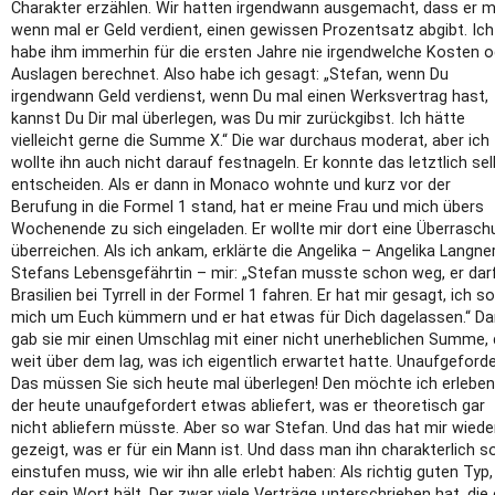
Charakter erzählen. Wir hatten irgendwann ausgemacht, dass er mi
wenn mal er Geld verdient, einen gewissen Prozentsatz abgibt. Ich
habe ihm immerhin für die ersten Jahre nie irgendwelche Kosten o
Auslagen berechnet. Also habe ich gesagt: „Stefan, wenn Du
irgendwann Geld verdienst, wenn Du mal einen Werksvertrag hast,
kannst Du Dir mal überlegen, was Du mir zurückgibst. Ich hätte
vielleicht gerne die Summe X.“ Die war durchaus moderat, aber ich
wollte ihn auch nicht darauf festnageln. Er konnte das letztlich se
entscheiden. Als er dann in Monaco wohnte und kurz vor der
Berufung in die Formel 1 stand, hat er meine Frau und mich übers
Wochenende zu sich eingeladen. Er wollte mir dort eine Überrasch
überreichen. Als ich ankam, erklärte die Angelika – Angelika Langner
Stefans Lebensgefährtin – mir: „Stefan musste schon weg, er darf
Brasilien bei Tyrrell in der Formel 1 fahren. Er hat mir gesagt, ich sol
mich um Euch kümmern und er hat etwas für Dich dagelassen.“ D
gab sie mir einen Umschlag mit einer nicht unerheblichen Summe, 
weit über dem lag, was ich eigentlich erwartet hatte. Unaufgeforde
Das müssen Sie sich heute mal überlegen! Den möchte ich erleben
der heute unaufgefordert etwas abliefert, was er theoretisch gar
nicht abliefern müsste. Aber so war Stefan. Und das hat mir wiede
gezeigt, was er für ein Mann ist. Und dass man ihn charakterlich s
einstufen muss, wie wir ihn alle erlebt haben: Als richtig guten Typ,
der sein Wort hält. Der zwar viele Verträge unterschrieben hat, die 