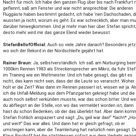
Nacht für mich. Ich habe den ganzen Flug über bis nach Frankfurt 
geflennt, saß am Fenster und war nicht ansprechbar. Die anderen
Fluggäste haben bestimmt gedacht, ich habe ‘nen Dachschaden, d
wussten ja nicht, worum es geht. Es war schrecklich, aber man m
darüber hinwegkommen. Und je mehr man hier über Stefan spricht
desto mehr wird mir das ganze Elend wieder bewusst.
StefanBellofOfficial:
Auch so viele Jahre danach? Besonders jetz
wo sich der Rekord in der Nordschleife gejährt hat.
Rainer Braun:
Ja, selbstverständlich. Ich saß am Nürburgring bei
1000km Rennen 1983 als Streckensprecher am Mikro, da fuhr Ste
im Training wie ein Weltmeister. Und ich habe gesagt, das gibt es
nicht, das kann nicht sein, dass der die Leute so verarscht. Woher
holt er die Zeit? Was dann im Rennen passiert ist, wissen wir ja. Al
ich die Unfall-Meldung aus dem Pfanzgarten gekriegt habe und die
auch noch selbst verkünden musste, war das schon bitter. Und w
du abfliegst an der Stelle, von wo das vermeldet worden ist, dann
hast du schon Bedenken, ob der das überlebt hat. Aber dann kom
Stefan fröhlich anspaziert und sagt: „Du, geil war das!“ *lacht* „H
und weit!“ Das war alles. Und dann hat er gleich gefragt, ob er
umsteigen kann, aber die Teamleitung hat natürlich nein gesagt. D
Klaus Bischoff hat ihn stattdessen sofort aus dem Verkehr gezog