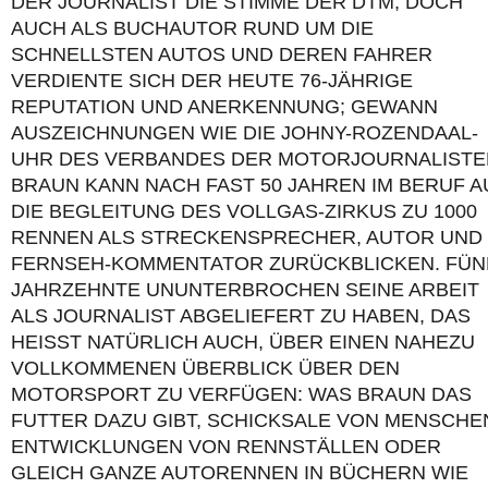
DER JOURNALIST DIE STIMME DER DTM, DOCH
AUCH ALS BUCHAUTOR RUND UM DIE
SCHNELLSTEN AUTOS UND DEREN FAHRER
VERDIENTE SICH DER HEUTE 76-JÄHRIGE
REPUTATION UND ANERKENNUNG; GEWANN
AUSZEICHNUNGEN WIE DIE JOHNY-ROZENDAAL-
UHR DES VERBANDES DER MOTORJOURNALISTE
BRAUN KANN NACH FAST 50 JAHREN IM BERUF A
DIE BEGLEITUNG DES VOLLGAS-ZIRKUS ZU 1000
RENNEN ALS STRECKENSPRECHER, AUTOR UND
FERNSEH-KOMMENTATOR ZURÜCKBLICKEN. FÜN
JAHRZEHNTE UNUNTERBROCHEN SEINE ARBEIT
ALS JOURNALIST ABGELIEFERT ZU HABEN, DAS
HEISST NATÜRLICH AUCH, ÜBER EINEN NAHEZU V
OLLKOMMENEN ÜBERBLICK ÜBER DEN M
OTORSPORT ZU VERFÜGEN: WAS BRAUN DAS F
UTTER DAZU GIBT, SCHICKSALE VON MENSCHEN,
NTWICKLUNGEN VON RENNSTÄLLEN ODER G
LEICH GANZE AUTORENNEN IN BÜCHERN WIE „