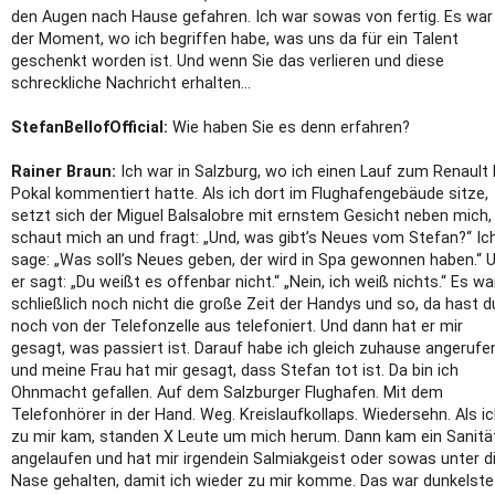
den Augen nach Hause gefahren. Ich war sowas von fertig. Es war
der Moment, wo ich begriffen habe, was uns da für ein Talent
geschenkt worden ist. Und wenn Sie das verlieren und diese
schreckliche Nachricht erhalten…
StefanBellofOfficial:
Wie haben Sie es denn erfahren?
Rainer Braun:
Ich war in Salzburg, wo ich einen Lauf zum Renault
Pokal kommentiert hatte. Als ich dort im Flughafengebäude sitze,
setzt sich der Miguel Balsalobre mit ernstem Gesicht neben mich,
schaut mich an und fragt: „Und, was gibt’s Neues vom Stefan?“ Ic
sage: „Was soll’s Neues geben, der wird in Spa gewonnen haben.“ 
er sagt: „Du weißt es offenbar nicht.“ „Nein, ich weiß nichts.“ Es wa
schließlich noch nicht die große Zeit der Handys und so, da hast d
noch von der Telefonzelle aus telefoniert. Und dann hat er mir
gesagt, was passiert ist. Darauf habe ich gleich zuhause angerufe
und meine Frau hat mir gesagt, dass Stefan tot ist. Da bin ich
Ohnmacht gefallen. Auf dem Salzburger Flughafen. Mit dem
Telefonhörer in der Hand. Weg. Kreislaufkollaps. Wiedersehn. Als i
zu mir kam, standen X Leute um mich herum. Dann kam ein Sanitä
angelaufen und hat mir irgendein Salmiakgeist oder sowas unter d
Nase gehalten, damit ich wieder zu mir komme. Das war dunkelste