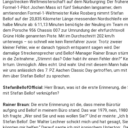
Langstrecken-Weltmeisterschaft auf dem Nürburgring: Der früher
Formel-1-Pilot Jochen Mass ist fünf Sekunden langsamer; dem
amtierenden Formel-1-Weltmeister Keke Rosberg nimmt Stefan
Bellof auf der 20,835 Kilometer Länge messenden Nordschleife ei
halbe Minute ab: 6:11,13 Minuten benötigte der Neuling im Team m
dem Porsche 956 Chassis 007 zur Umrundung der ehrfurchtsvoll
Grüne Hölle genannten Piste. Mit im Durchschnitt 202 km/h
unterwegs – so schnell wie kein Rennfahrer zuvor. Trotz zweier
kleiner Fehler, wie er danach typisch entspannt sagen wird. Der
damalige Streckensprecher und Bellof-Manager Rainer Braun stür
in die Zeitnahme: „Stimmt das? Oder habt ihr einen Fehler drin?“ Ke
Irrtum. Unmöglich. Alles echt. Und wahr. Und mit diesem Mann hab
wir uns anlässlich des 7. PZ Aachen Classic Day getroffen, um mit
ihm über Stefan Bellof zu sprechen.
StefanBellofOfficial:
Herr Braun, was ist die erste Erinnerung, die 
mit Stefan Bellof verknüpfen?
Rainer Braun:
Die erste Erinnerung ist die, dass meine Bürotür
aufging und Bellof in meinem Büro stand. Das war 1979, nein, 1980
Ich fragte: „Wer sind Sie und was wollen Sie?“ Und er meinte: „Ich b
Stefan Bellof. Der Walter Lechner schickt mich und hat gesagt, Sie
könnten mir helfen.“ Darauf sagte ich mit ironischem Unterton: „D