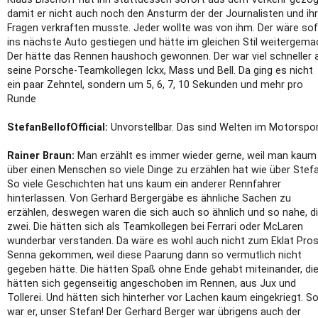
damit er nicht auch noch den Ansturm der der Journalisten und ih
Fragen verkraften musste. Jeder wollte was von ihm. Der wäre sof
ins nächste Auto gestiegen und hätte im gleichen Stil weitergema
Der hätte das Rennen haushoch gewonnen. Der war viel schneller 
seine Porsche-Teamkollegen Ickx, Mass und Bell. Da ging es nich
ein paar Zehntel, sondern um 5, 6, 7, 10 Sekunden und mehr pro
Runde
StefanBellofOfficial:
Unvorstellbar. Das sind Welten im Motorspor
Rainer Braun:
Man erzählt es immer wieder gerne, weil man kaum
über einen Menschen so viele Dinge zu erzählen hat wie über Stefa
So viele Geschichten hat uns kaum ein anderer Rennfahrer
hinterlassen. Von Gerhard Bergergäbe es ähnliche Sachen zu
erzählen, deswegen waren die sich auch so ähnlich und so nahe, d
zwei. Die hätten sich als Teamkollegen bei Ferrari oder McLaren
wunderbar verstanden. Da wäre es wohl auch nicht zum Eklat Pros
Senna gekommen, weil diese Paarung dann so vermutlich nicht
gegeben hätte. Die hätten Spaß ohne Ende gehabt miteinander, di
hätten sich gegenseitig angeschoben im Rennen, aus Jux und
Tollerei. Und hätten sich hinterher vor Lachen kaum eingekriegt. S
war er, unser Stefan! Der Gerhard Berger war übrigens auch der