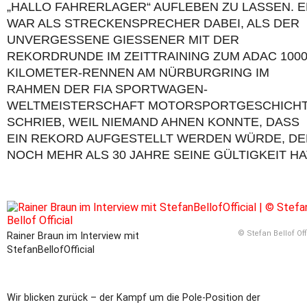
HALLO FAHRERLAGER“ AUFLEBEN ZU LASSEN. ER
AR ALS STRECKENSPRECHER DABEI, ALS DER U
NVERGESSENE GIESSENER MIT DER RE
KORDRUNDE IM ZEITTRAINING ZUM ADAC 1000-K
LOMETER-RENNEN AM NÜRBURGRING IM RA
HMEN DER FIA SPORTWAGEN-WE
LTMEISTERSCHAFT MOTORSPORTGESCHICHTE 
HRIEB, WEIL NIEMAND AHNEN KONNTE, DASS EI
N REKORD AUFGESTELLT WERDEN WÜRDE, DER 
CH MEHR ALS 30 JAHRE SEINE GÜLTIGKEIT HAT
© Stefan Bellof Off
Rainer Braun im Interview mit
StefanBellofOfficial
Wir blicken zurück – der Kampf um die Pole-Position der