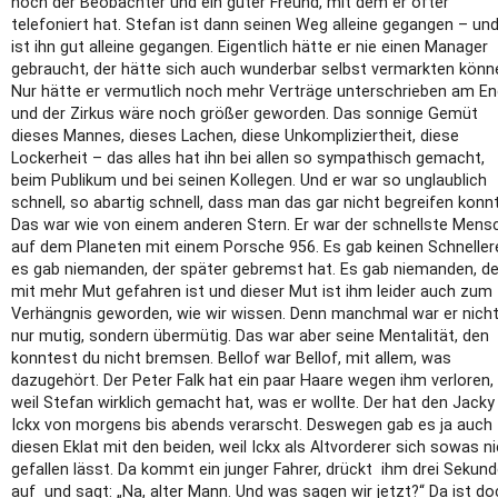
noch der Beobachter und ein guter Freund, mit dem er öfter
telefoniert hat. Stefan ist dann seinen Weg alleine gegangen – und
ist ihn gut alleine gegangen. Eigentlich hätte er nie einen Manager
gebraucht, der hätte sich auch wunderbar selbst vermarkten könn
Nur hätte er vermutlich noch mehr Verträge unterschrieben am E
und der Zirkus wäre noch größer geworden. Das sonnige Gemüt
dieses Mannes, dieses Lachen, diese Unkompliziertheit, diese
Lockerheit – das alles hat ihn bei allen so sympathisch gemacht,
beim Publikum und bei seinen Kollegen. Und er war so unglaublich
schnell, so abartig schnell, dass man das gar nicht begreifen konnt
Das war wie von einem anderen Stern. Er war der schnellste Mens
auf dem Planeten mit einem Porsche 956. Es gab keinen Schneller
es gab niemanden, der später gebremst hat. Es gab niemanden, de
mit mehr Mut gefahren ist und dieser Mut ist ihm leider auch zum
Verhängnis geworden, wie wir wissen. Denn manchmal war er nich
nur mutig, sondern übermütig. Das war aber seine Mentalität, den
konntest du nicht bremsen. Bellof war Bellof, mit allem, was
dazugehört. Der Peter Falk hat ein paar Haare wegen ihm verloren,
weil Stefan wirklich gemacht hat, was er wollte. Der hat den Jacky
Ickx von morgens bis abends verarscht. Deswegen gab es ja auch
diesen Eklat mit den beiden, weil Ickx als Altvorderer sich sowas n
gefallen lässt. Da kommt ein junger Fahrer, drückt ihm drei Sekun
auf und sagt: „Na, alter Mann. Und was sagen wir jetzt?“ Da ist do