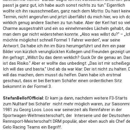
passt ja ganz gut, ich habe auch sonst nichts zu tun.“ Eigentlich
wollte ich ihn rausschmeißen, ganz nach dem Motto: Du hast kein
Termin, nicht angerufen und jetzt überfällst du mich hier, wo ich d
wirklich genug andere Sachen zu tun habe. Aber der Kerl hat so vie
Charme ausgestrahlt und ein so einnehmendes Lächeln gehabt, d
man dem gar nicht widerstehen konnte. „Also was willst du?“ – „Ic
möchte möglichst schnell Formel 1 Fahrer werden“, war seine
Antwort. Da habe ich ihn im Büro herumgeführt und ihm ein paar
Bilder von kürzlich verunglückten Kollegen und Freunden gezeigt u
ihn gefragt: „Willst Du das denn wirklich? Guck Dir die genau an. Da
ist das Risiko.“ Aber er wollte das unbedingt: „Das ist mir scheißega
Ich will das und basta.“ Und ab da war klar: Der ist nicht zu halten. 
will das machen, dem musst du helfen. Dann habe ich erstmal
geschaut, dass er bei Bertram Schäfer einen ordentlichen Sitz
bekommt in der Formel 3.
StefanBellofOfficial:
Er kam ja dann, nachdem weitere F3-Starts
zum Nulltarif bei Schäfer nicht mehr möglich waren, zur Saisonmi
1981 zu Georg Loos. Loos war seinerzeit als Rennfahrer in der
Sportwagen-Weltmeisterschaft, der Interserie und der Deutschen
Rennsport-Meisterschaft DRM populär, aber eben auch als Chef d
Gelo Racing Teams ein Begriff.