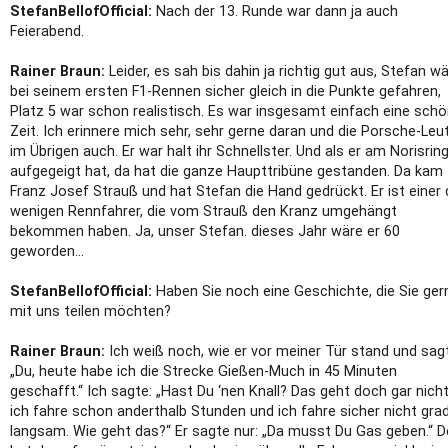
StefanBellofOfficial:
Nach der 13. Runde war dann ja auch
Feierabend.
Rainer Braun:
Leider, es sah bis dahin ja richtig gut aus, Stefan w
bei seinem ersten F1-Rennen sicher gleich in die Punkte gefahren,
Platz 5 war schon realistisch. Es war insgesamt einfach eine sch
Zeit. Ich erinnere mich sehr, sehr gerne daran und die Porsche-Leu
im Übrigen auch. Er war halt ihr Schnellster. Und als er am Norisrin
aufgegeigt hat, da hat die ganze Haupttribüne gestanden. Da kam
Franz Josef Strauß und hat Stefan die Hand gedrückt. Er ist einer 
wenigen Rennfahrer, die vom Strauß den Kranz umgehängt
bekommen haben. Ja, unser Stefan. dieses Jahr wäre er 60
geworden…
StefanBellofOfficial:
Haben Sie noch eine Geschichte, die Sie ger
mit uns teilen möchten?
Rainer Braun:
Ich weiß noch, wie er vor meiner Tür stand und sag
„Du, heute habe ich die Strecke Gießen-Much in 45 Minuten
geschafft.“ Ich sagte: „Hast Du ‘nen Knall? Das geht doch gar nicht
ich fahre schon anderthalb Stunden und ich fahre sicher nicht gra
langsam. Wie geht das?“ Er sagte nur: „Da musst Du Gas geben.“ D