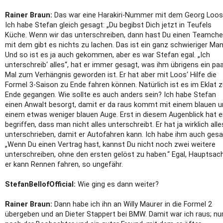
Rainer Braun:
Das war eine Harakiri-Nummer mit dem Georg Loos
Ich habe Stefan gleich gesagt: „Du begibst Dich jetzt in Teufels
Küche. Wenn wir das unterschreiben, dann hast Du einen Teamche
mit dem gibt es nichts zu lachen. Das ist ein ganz schwieriger Man
Und so ist es ja auch gekommen, aber es war Stefan egal. „Ich
unterschreib‘ alles“, hat er immer gesagt, was ihm übrigens ein pa
Mal zum Verhängnis geworden ist. Er hat aber mit Loos‘ Hilfe die
Formel 3-Saison zu Ende fahren können. Natürlich ist es im Eklat 
Ende gegangen. Wie sollte es auch anders sein? Ich habe Stefan
einen Anwalt besorgt, damit er da raus kommt mit einem blauen 
einem etwas weniger blauen Auge. Erst in diesem Augenblick hat e
begriffen, dass man nicht alles unterschreibt. Er hat ja wirklich alle
unterschrieben, damit er Autofahren kann. Ich habe ihm auch gesa
„Wenn Du einen Vertrag hast, kannst Du nicht noch zwei weitere
unterschreiben, ohne den ersten gelöst zu haben.“ Egal, Hauptsac
er kann Rennen fahren, so ungefähr.
StefanBellofOfficial:
Wie ging es dann weiter?
Rainer Braun:
Dann habe ich ihn an Willy Maurer in die Formel 2
übergeben und an Dieter Stappert bei BMW. Damit war ich raus; nu