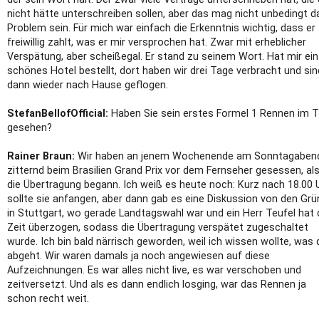
nicht hätte unterschreiben sollen, aber das mag nicht unbedingt d
Problem sein. Für mich war einfach die Erkenntnis wichtig, dass er
freiwillig zahlt, was er mir versprochen hat. Zwar mit erheblicher
Verspätung, aber scheißegal. Er stand zu seinem Wort. Hat mir ein
schönes Hotel bestellt, dort haben wir drei Tage verbracht und sin
dann wieder nach Hause geflogen.
StefanBellofOfficial:
Haben Sie sein erstes Formel 1 Rennen im 
gesehen?
Rainer Braun:
Wir haben an jenem Wochenende am Sonntagaben
zitternd beim Brasilien Grand Prix vor dem Fernseher gesessen, al
die Übertragung begann. Ich weiß es heute noch: Kurz nach 18.00 
sollte sie anfangen, aber dann gab es eine Diskussion von den Gr
in Stuttgart, wo gerade Landtagswahl war und ein Herr Teufel hat 
Zeit überzogen, sodass die Übertragung verspätet zugeschaltet
wurde. Ich bin bald närrisch geworden, weil ich wissen wollte, was 
abgeht. Wir waren damals ja noch angewiesen auf diese
Aufzeichnungen. Es war alles nicht live, es war verschoben und
zeitversetzt. Und als es dann endlich losging, war das Rennen ja
schon recht weit.