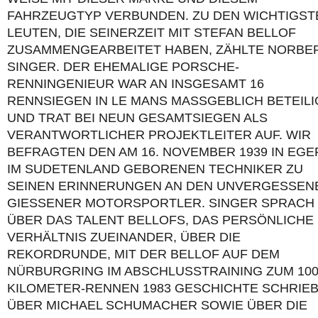
FAHRZEUGTYP VERBUNDEN. ZU DEN WICHTIGST
LEUTEN, DIE SEINERZEIT MIT STEFAN BELLOF
ZUSAMMENGEARBEITET HABEN, ZÄHLTE NORBE
SINGER. DER EHEMALIGE PORSCHE-
RENNINGENIEUR WAR AN INSGESAMT 16
RENNSIEGEN IN LE MANS MASSGEBLICH BETEILIGT
ND TRAT BEI NEUN GESAMTSIEGEN ALS V
ERANTWORTLICHER PROJEKTLEITER AUF. WIR B
EFRAGTEN DEN AM 16. NOVEMBER 1939 IN EGER 
M SUDETENLAND GEBORENEN TECHNIKER ZU S
EINEN ERINNERUNGEN AN DEN UNVERGESSENEN
IESSENER MOTORSPORTLER. SINGER SPRACH ÜB
ER DAS TALENT BELLOFS, DAS PERSÖNLICHE VE
RHÄLTNIS ZUEINANDER, ÜBER DIE RE
KORDRUNDE, MIT DER BELLOF AUF DEM NÜ
RBURGRING IM ABSCHLUSSTRAINING ZUM 1000 
LOMETER-RENNEN 1983 GESCHICHTE SCHRIEB, Ü
ER MICHAEL SCHUMACHER SOWIE ÜBER DIE DU