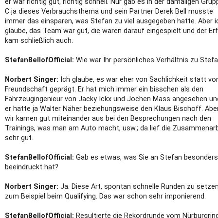
er war richtig gut, richtig schnell. Nur gab es in der damaligen Grup
C ja dieses Verbrauchsthema und sein Partner Derek Bell musste
immer das einsparen, was Stefan zu viel ausgegeben hatte. Aber i
glaube, das Team war gut, die waren darauf eingespielt und der Er
kam schließlich auch.
StefanBellofOfficial:
Wie war Ihr persönliches Verhältnis zu Stef
Norbert Singer:
Ich glaube, es war eher von Sachlichkeit statt vo
Freundschaft geprägt. Er hat mich immer ein bisschen als den
Fahrzeugingenieur von Jacky Ickx und Jochen Mass angesehen un
er hatte ja Walter Näher beziehungsweise den Klaus Bischoff. Abe
wir kamen gut miteinander aus bei den Besprechungen nach den
Trainings, was man am Auto macht, usw.; da lief die Zusammenarb
sehr gut.
StefanBellofOfficial:
Gab es etwas, was Sie an Stefan besonders
beeindruckt hat?
Norbert Singer:
Ja. Diese Art, spontan schnelle Runden zu setzen
zum Beispiel beim Qualifying. Das war schon sehr imponierend.
StefanBellofOfficial:
Resultierte die Rekordrunde vom Nürburgrin