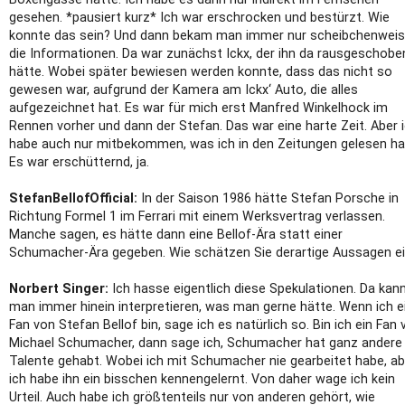
gesehen. *pausiert kurz* Ich war erschrocken und bestürzt. Wie
konnte das sein? Und dann bekam man immer nur scheibchenwei
die Informationen. Da war zunächst Ickx, der ihn da rausgeschobe
hätte. Wobei später bewiesen werden konnte, dass das nicht so
gewesen war, aufgrund der Kamera am Ickx‘ Auto, die alles
aufgezeichnet hat. Es war für mich erst Manfred Winkelhock im
Rennen vorher und dann der Stefan. Das war eine harte Zeit. Aber 
habe auch nur mitbekommen, was ich in den Zeitungen gelesen ha
Es war erschütternd, ja.
StefanBellofOfficial:
In der Saison 1986 hätte Stefan Porsche in
Richtung Formel 1 im Ferrari mit einem Werksvertrag verlassen.
Manche sagen, es hätte dann eine Bellof-Ära statt einer
Schumacher-Ära gegeben. Wie schätzen Sie derartige Aussagen e
Norbert Singer:
Ich hasse eigentlich diese Spekulationen. Da kan
man immer hinein interpretieren, was man gerne hätte. Wenn ich e
Fan von Stefan Bellof bin, sage ich es natürlich so. Bin ich ein Fan 
Michael Schumacher, dann sage ich, Schumacher hat ganz andere
Talente gehabt. Wobei ich mit Schumacher nie gearbeitet habe, ab
ich habe ihn ein bisschen kennengelernt. Von daher wage ich kein
Urteil. Auch habe ich größtenteils nur von anderen gehört, wie