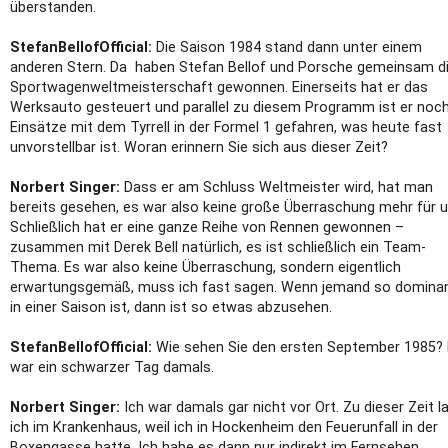
überstanden.
StefanBellofOfficial:
Die Saison 1984 stand dann unter einem
anderen Stern. Da haben Stefan Bellof und Porsche gemeinsam d
Sportwagenweltmeisterschaft gewonnen. Einerseits hat er das
Werksauto gesteuert und parallel zu diesem Programm ist er noc
Einsätze mit dem Tyrrell in der Formel 1 gefahren, was heute fast
unvorstellbar ist. Woran erinnern Sie sich aus dieser Zeit?
Norbert Singer:
Dass er am Schluss Weltmeister wird, hat man
bereits gesehen, es war also keine große Überraschung mehr für u
Schließlich hat er eine ganze Reihe von Rennen gewonnen –
zusammen mit Derek Bell natürlich, es ist schließlich ein Team-
Thema. Es war also keine Überraschung, sondern eigentlich
erwartungsgemäß, muss ich fast sagen. Wenn jemand so domina
in einer Saison ist, dann ist so etwas abzusehen.
StefanBellofOfficial:
Wie sehen Sie den ersten September 1985?
war ein schwarzer Tag damals.
Norbert Singer:
Ich war damals gar nicht vor Ort. Zu dieser Zeit l
ich im Krankenhaus, weil ich in Hockenheim den Feuerunfall in der
Boxengasse hatte. Ich habe es dann nur indirekt im Fernsehen