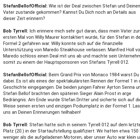
StefanBellofOfficial:
Wie ist der Deal zwischen Stefan und Deine
Vater zustande gekommen? Kannst Du Dich noch an Details aus
dieser Zeit erinnern?
Bob Tyrrell:
Ich erinnere mich sehr gut daran, dass mein Vater z
ersten Mal von Willy Maurer kontaktiert wurde, für den Stefan in d
Formel 2 gefahren war. Willy konnte sich auf die finanzielle
Unterstützung von Maredo Steakhouse verlassen. Manfred Holl v
Maredo schloss einen Deal mit uns ab und machte sein Unterneh
somit zu einem der Hauptsponsoren von Stefans Tyrrell 012.
StefanBellofOfficial:
Beim Grand Prix von Monaco 1984 warst Du 
dabei. Es ist als eines der spektakulärsten Rennen der Formel 1 in 
Geschichte eingegangen. Die beiden jungen Fahrer Ayrton Senna u
Stefan Bellof brachten den späteren Sieger Alain Prost in arge
Bedrängnis. Am Ende wurde Stefan Dritter und sicherte sich auf d
Weise seinen ersten und einzigen Podiumplatz in der Formel 1. La
uns an Deinen Erinnerungen teilhaben!
Bob Tyrrell:
Stefan hatte sich in seinem Tyrrell 012 auf dem letzt
Platz (20.) in der Startaufstellung qualifiziert. Wir hatten etwa 150
weniger als die aufgeladenen Motoren, aber unser Auto war klein 