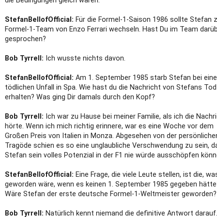
die Bedingungen gleich wären.
StefanBellofOfficial:
Für die Formel-1-Saison 1986 sollte Stefan
Formel-1-Team von Enzo Ferrari wechseln. Hast Du im Team darü
gesprochen?
Bob Tyrrell:
Ich wusste nichts davon.
StefanBellofOfficial:
Am 1. September 1985 starb Stefan bei ein
tödlichen Unfall in Spa. Wie hast du die Nachricht von Stefans Tod
erhalten? Was ging Dir damals durch den Kopf?
Bob Tyrrell:
Ich war zu Hause bei meiner Familie, als ich die Nachr
hörte. Wenn ich mich richtig erinnere, war es eine Woche vor dem
Großen Preis von Italien in Monza. Abgesehen von der persönliche
Tragöde schien es so eine unglaubliche Verschwendung zu sein, d
Stefan sein volles Potenzial in der F1 nie würde ausschöpfen könn
StefanBellofOfficial:
Eine Frage, die viele Leute stellen, ist die, wa
geworden wäre, wenn es keinen 1. September 1985 gegeben hätte
Wäre Stefan der erste deutsche Formel-1-Weltmeister geworden?
Bob Tyrrell:
Natürlich kennt niemand die definitive Antwort darauf