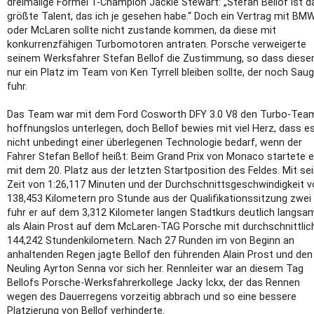
dreimalige Formel 1-Champion Jackie Stewart: „Stefan Bellof ist d
größte Talent, das ich je gesehen habe.“ Doch ein Vertrag mit BM
oder McLaren sollte nicht zustande kommen, da diese mit
konkurrenzfähigen Turbomotoren antraten. Porsche verweigerte
seinem Werksfahrer Stefan Bellof die Zustimmung, so dass dies
nur ein Platz im Team von Ken Tyrrell bleiben sollte, der noch Saug
fuhr.
Das Team war mit dem Ford Cosworth DFY 3.0 V8 den Turbo-Tea
hoffnungslos unterlegen, doch Bellof bewies mit viel Herz, dass e
nicht unbedingt einer überlegenen Technologie bedarf, wenn der
Fahrer Stefan Bellof heißt: Beim Grand Prix von Monaco startete e
mit dem 20. Platz aus der letzten Startposition des Feldes. Mit se
Zeit von 1:26,117 Minuten und der Durchschnittsgeschwindigkeit 
138,453 Kilometern pro Stunde aus der Qualifikationssitzung zwei
fuhr er auf dem 3,312 Kilometer langen Stadtkurs deutlich langsa
als Alain Prost auf dem McLaren-TAG Porsche mit durchschnittlic
144,242 Stundenkilometern. Nach 27 Runden im von Beginn an
anhaltenden Regen jagte Bellof den führenden Alain Prost und den
Neuling Ayrton Senna vor sich her. Rennleiter war an diesem Tag
Bellofs Porsche-Werksfahrerkollege Jacky Ickx, der das Rennen
wegen des Dauerregens vorzeitig abbrach und so eine bessere
Platzierung von Bellof verhinderte.