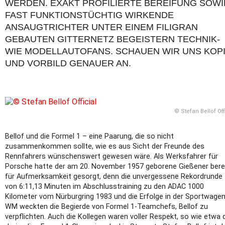
DEN. EXAKT PROFILIERTE BEREIFUNG SOWIE FA
T FUNKTIONSTÜCHTIG WIRKENDE ANS
AUGTRICHTER UNTER EINEM FILIGRAN GEB
AUTEN GITTERNETZ BEGEISTERN TECHNIK- WIE
MODELLAUTOFANS. SCHAUEN WIR UNS KOPIE U
VORBILD GENAUER AN.
© Stefan Bellof Off
Bellof und die Formel 1 – eine Paarung, die so nicht
zusammenkommen sollte, wie es aus Sicht der Freunde des
Rennfahrers wünschenswert gewesen wäre. Als Werksfahrer für
Porsche hatte der am 20. November 1957 geborene Gießener bere
für Aufmerksamkeit gesorgt, denn die unvergessene Rekordrunde
von 6:11,13 Minuten im Abschlusstraining zu den ADAC 1000
Kilometer vom Nürburgring 1983 und die Erfolge in der Sportwagen
WM weckten die Begierde von Formel 1-Teamchefs, Bellof zu
verpflichten. Auch die Kollegen waren voller Respekt, so wie etwa 