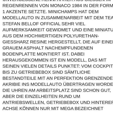
GENRENNEN VON MONACO 1984 IN DER FORMEL
AKZENTE SETZTE. MINICHAMPS HAT DEM MO
DELLAUTO IN ZUSAMMENARBEIT MIT DEM TEAM 
EFAN BELLOF OFFICIAL SEHR VIEL AU
FMERKSAMKEIT GEWIDMET UND EINE MINIATUR 
S DEM HOCHWERTIGEN POLYURETHAN-GI
ESSHARZ RESINE HERGESTELLT, DIE AUF EINER G
UEM ASPHALT NACHEMPFUNDENEN BOD
ENPLATTE MONTIERT IST. DABEI HER
AUSGEKOMMEN IST EIN MODELL, DAS MIT SEI
NEN VIELEN DETAILS PUNKTET: VOM COCKPIT BIS
ZU GETRIEBEBOX SIND SÄMTLICHE BES
TANDTEILE MIT AN PERFEKTION GRENZENDER A
IBIE INS MODELLAUTO ÜBERTRAGEN WORDEN. D
UHREN AM ARBEITSPLATZ SIND SCHON GUT, ABE
R DIE EINZELHEITEN RUND UM ANT
RIEBSWELLEN, GETRIEBEBOX UND HINTERER AC
SE KÖNNEN NUR MIT MEGA BEZEICHNET WER