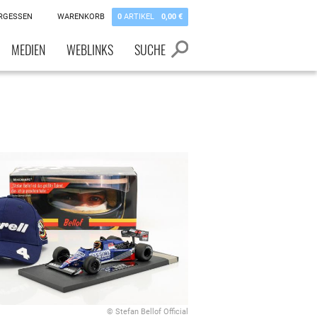
RGESSEN
WARENKORB
0
ARTIKEL
0,00 €
MEDIEN
WEBLINKS
SUCHE
© Stefan Bellof Official