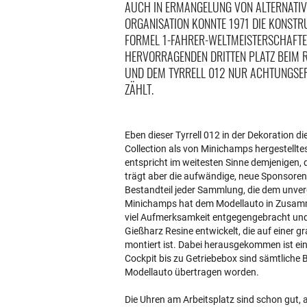
UCH IN ERMANGELUNG VON ALTERNATIVEN
RGANISATION KONNTE 1971 DIE KONSTRU
ORMEL 1-FAHRER-WELTMEISTERSCHAFTEN
ERVORRAGENDEN DRITTEN PLATZ BEIM RE
ND DEM TYRRELL 012 NUR ACHTUNGSERFO
ÄHLT.
Eben dieser Tyrrell 012 in der Dekoration d
Collection als von Minichamps hergestellt
entspricht im weitesten Sinne demjenigen,
trägt aber die aufwändige, neue Sponsorenl
Bestandteil jeder Sammlung, die dem unve
Minichamps hat dem Modellauto in Zusamme
viel Aufmerksamkeit entgegengebracht und
Gießharz Resine entwickelt, die auf eine
montiert ist. Dabei herausgekommen ist ein 
Cockpit bis zu Getriebebox sind sämtliche B
Modellauto übertragen worden.
Die Uhren am Arbeitsplatz sind schon gut, a