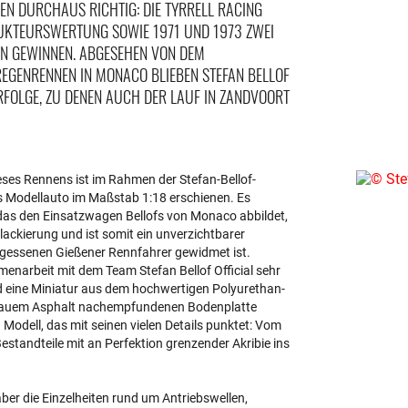
 DURCHAUS RICHTIG: DIE TYRRELL RACING O
KTEURSWERTUNG SOWIE 1971 UND 1973 ZWEI F
 GEWINNEN. ABGESEHEN VON DEM H
GENRENNEN IN MONACO BLIEBEN STEFAN BELLOF U
LGE, ZU DENEN AUCH DER LAUF IN ZANDVOORT Z
ieses Rennens ist im Rahmen der Stefan-Bellof-
es Modellauto im Maßstab 1:18 erschienen. Es
 das den Einsatzwagen Bellofs von Monaco abbildet,
ackierung und ist somit ein unverzichtbarer
rgessenen Gießener Rennfahrer gewidmet ist.
narbeit mit dem Team Stefan Bellof Official sehr
 eine Miniatur aus dem hochwertigen Polyurethan-
r grauem Asphalt nachempfundenen Bodenplatte
Modell, das mit seinen vielen Details punktet: Vom
estandteile mit an Perfektion grenzender Akribie ins
ber die Einzelheiten rund um Antriebswellen,