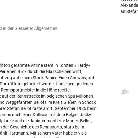
Alexande
an Stefan
0 in der Giessener Allgemeinen.
arbton gerahmte Vitrine steht in Torsten »Hardy«
er einen Blick durch die Glasscheiben wirft,
iftzug auf einem Stück Papier. Einen Ausweis, auf
Porträtfoto getackert wurde. Und einen goldenen
r Rennsportmeister in die Höhe reckte.
ck auf der Rennstrecke im belgischen Spa Millionen
nd Weggefährten Bellofs im Kreis Gießen in Schock
hrer Stefan Bellof raste am 1. September 1985 beim
mps nach einer Kollision mit dem Belgier Jacky
planke und die dahinter montierte Mauer. Bellof,
 in der Geschichte des Rennsports, starb beim
rzählt Hartmann. Mit seinem Vater habe er viele