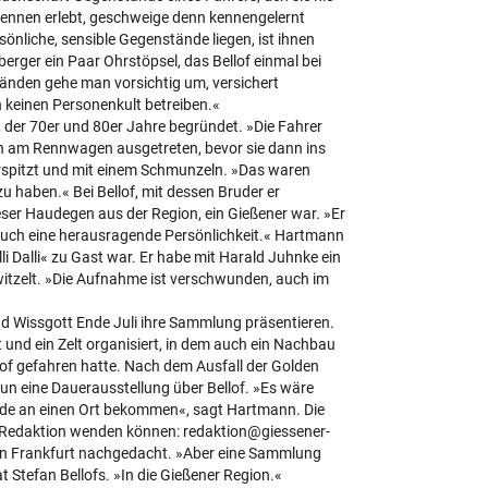
m Rennen erlebt, geschweige denn kennengelernt
önliche, sensible Gegenstände liegen, ist ihnen
erger ein Paar Ohrstöpsel, das Bellof einmal bei
änden gehe man vorsichtig um, versichert
 keinen Personenkult betreiben.«
t der 70er und 80er Jahre begründet. »Die Fahrer
h am Rennwagen ausgetreten, bevor sie dann ins
erspitzt und mit einem Schmunzeln. »Das waren
 haben.« Bei Bellof, mit dessen Bruder er
eser Haudegen aus der Region, ein Gießener war. »Er
auch eine herausragende Persönlichkeit.« Hartmann
li Dalli« zu Gast war. Er habe mit Harald Juhnke ein
ewitzelt. »Die Aufnahme ist verschwunden, auch im
d Wissgott Ende Juli ihre Sammlung präsentieren.
t und ein Zelt organisiert, in dem auch ein Nachbau
lof gefahren hatte. Nach dem Ausfall der Golden
n eine Dauerausstellung über Bellof. »Es wäre
nde an einen Ort bekommen«, sagt Hartmann. Die
ie Redaktion wenden können: redaktion@giessener-
 in Frankfurt nachgedacht. »Aber eine Sammlung
t Stefan Bellofs. »In die Gießener Region.«