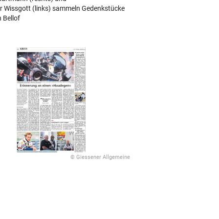
r Wissgott (links) sammeln Gedenkstücke
 Bellof
© Giessener Allgemeine