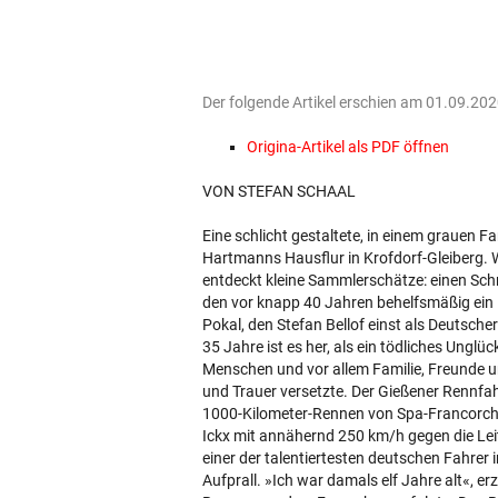
Der folgende Artikel erschien am 01.09.202
Origina-Artikel als PDF öffnen
VON STEFAN SCHAAL
Eine schlicht gestaltete, in einem grauen F
Hartmanns Hausflur in Krofdorf-Gleiberg. W
entdeckt kleine Sammlerschätze: einen Schr
den vor knapp 40 Jahren behelfsmäßig ein 
Pokal, den Stefan Bellof einst als Deutsche
35 Jahre ist es her, als ein tödliches Unglü
Menschen und vor allem Familie, Freunde u
und Trauer versetzte. Der Gießener Rennfa
1000-Kilometer-Rennen von Spa-Francorcha
Ickx mit annähernd 250 km/h gegen die Leit
einer der talentiertesten deutschen Fahrer
Aufprall. »Ich war damals elf Jahre alt«, e