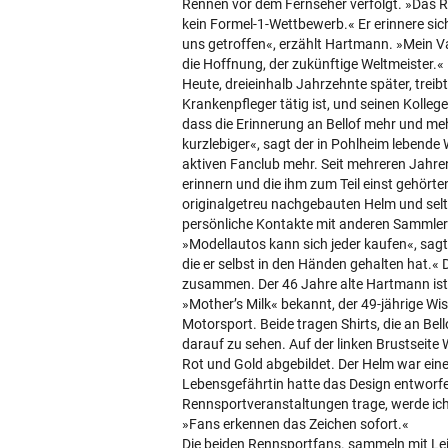
Rennen vor dem Fernseher verfolgt. »Das Re
kein Formel-1-Wettbewerb.« Er erinnere sic
uns getroffen«, erzählt Hartmann. »Mein V
die Hoffnung, der zukünftige Weltmeister.«
Heute, dreieinhalb Jahrzehnte später, trei
Krankenpfleger tätig ist, und seinen Kolle
dass die Erinnerung an Bellof mehr und meh
kurzlebiger«, sagt der in Pohlheim lebende
aktiven Fanclub mehr. Seit mehreren Jahre
erinnern und die ihm zum Teil einst gehö
originalgetreu nachgebauten Helm und selt
persönliche Kontakte mit anderen Sammlern
»Modellautos kann sich jeder kaufen«, sag
die er selbst in den Händen gehalten hat.« 
zusammen. Der 46 Jahre alte Hartmann ist 
»Mother’s Milk« bekannt, der 49-jährige Wis
Motorsport. Beide tragen Shirts, die an Be
darauf zu sehen. Auf der linken Brustseite 
Rot und Gold abgebildet. Der Helm war eine
Lebensgefährtin hatte das Design entworfe
Rennsportveranstaltungen trage, werde ic
»Fans erkennen das Zeichen sofort.«
Die beiden Rennsportfans. sammeln mit Lei