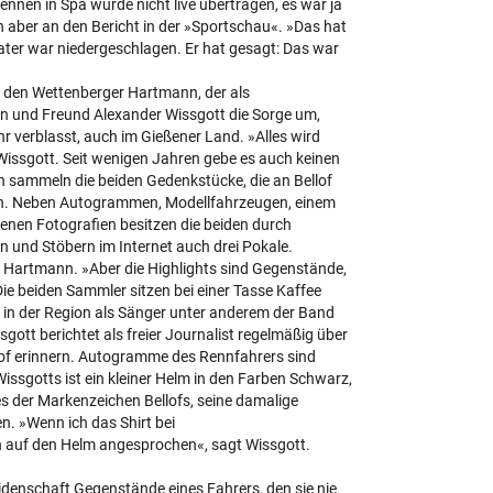
nnen in Spa wurde nicht live übertragen, es war ja
h aber an den Bericht in der »Sportschau«. »Das hat
ater war niedergeschlagen. Er hat gesagt: Das war
bt den Wettenberger Hartmann, der als
gen und Freund Alexander Wissgott die Sorge um,
r verblasst, auch im Gießener Land. »Alles wird
 Wissgott. Seit wenigen Jahren gebe es auch keinen
n sammeln die beiden Gedenkstücke, die an Bellof
rten. Neben Autogrammen, Modellfahrzeugen, einem
enen Fotografien besitzen die beiden durch
 und Stöbern im Internet auch drei Pokale.
t Hartmann. »Aber die Highlights sind Gegenstände,
Die beiden Sammler sitzen bei einer Tasse Kaffee
in der Region als Sänger unter anderem der Band
sgott berichtet als freier Journalist regelmäßig über
llof erinnern. Autogramme des Rennfahrers sind
Wissgotts ist ein kleiner Helm in den Farben Schwarz,
s der Markenzeichen Bellofs, seine damalige
n. »Wenn ich das Shirt bei
h auf den Helm angesprochen«, sagt Wissgott.
denschaft Gegenstände eines Fahrers, den sie nie