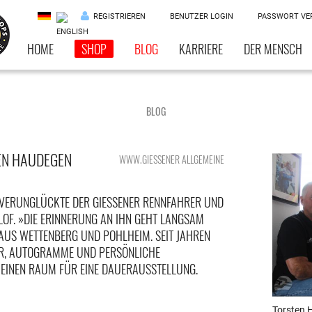
REGISTRIEREN
BENUTZER LOGIN
PASSWORT VE
HOME
SHOP
BLOG
KARRIERE
DER MENSCH
BLOG
EN HAUDEGEN
WWW.GIESSENER ALLGEMEINE
VERUNGLÜCKTE DER GIESSENER RENNFAHRER UND L
F. »DIE ERINNERUNG AN IHN GEHT LANGSAM V
S WETTENBERG UND POHLHEIM. SEIT JAHREN S
, AUTOGRAMME UND PERSÖNLICHE G
EINEN RAUM FÜR EINE DAUERAUSSTELLUNG.
Torsten 