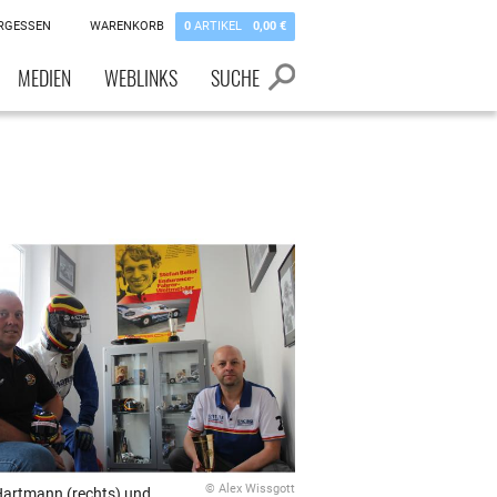
RGESSEN
WARENKORB
0
ARTIKEL
0,00 €
MEDIEN
WEBLINKS
SUCHE
© Alex Wissgott
Hartmann (rechts) und