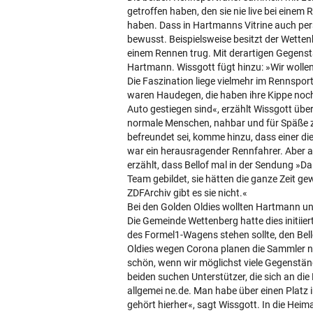
getroffen haben, den sie nie live bei eine
haben. Dass in Hartmanns Vitrine auch pers
bewusst. Beispielsweise besitzt der Wettenb
einem Rennen trug. Mit derartigen Gegenst
Hartmann. Wissgott fügt hinzu: »Wir wollen
Die Faszination liege vielmehr im Rennspor
waren Haudegen, die haben ihre Kippe noc
Auto gestiegen sind«, erzählt Wissgott üb
normale Menschen, nahbar und für Späße zu
befreundet sei, komme hinzu, dass einer di
war ein herausragender Rennfahrer. Aber 
erzählt, dass Bellof mal in der Sendung »Dal
Team gebildet, sie hätten die ganze Zeit g
ZDFArchiv gibt es sie nicht.«
Bei den Golden Oldies wollten Hartmann un
Die Gemeinde Wettenberg hatte dies initiier
des Formel1-Wagens stehen sollte, den Bel
Oldies wegen Corona planen die Sammler nu
schön, wenn wir möglichst viele Gegenstä
beiden suchen Unterstützer, die sich an d
allgemei ne.de. Man habe über einen Platz
gehört hierher«, sagt Wissgott. In die Heima