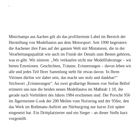
THEMA
STEFAN
BELLOF
Minichamps aus Aachen gilt als das profilierteste Label im Bereich der
Herstellung von Modellautos aus dem Motorsport. Seit 1990 begeistern
die Aachener ihre Fans auf der ganzen Welt mit Miniaturen, die in der
Verarbeitungsqualität wie auch im Finish der Details zum Besten gehören,
was es gibt. Wir zitieren: „Wir verkaufen nicht nur Modellfahrzeuge – wi
bieten Emotionen. Geschichten, Träume, Erinnerungen – davon leben wi
alle und jedes Teil Ihrer Sammlung steht für etwas davon. In Ihren
Vitrinen dürfen wir dabei sein, das macht uns stolz und dankbar!“
Stichwort „Erinnerungen“: An zwei großartige Rennen von Stefan Bellof
erinnern uns nun die beiden neuen Modellautos im Maßstab 1:18, die
gerade nach Vorbildern des Jahres 1984 erschienen sind: Der Porsche 956
im Jägermeister-Look der 200 Meilen vom Norisring und der 956er, den
das Werk im Rothmans-Auftritt am Nürburgring nur kurze Zeit später
eingesetzt hat. Ein Drittplatzierter und ein Sieger - an dieser Stelle kurz
vorgestellt.