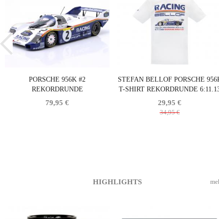
PORSCHE 956K #2
STEFAN BELLOF PORSCHE 956
REKORDRUNDE
T-SHIRT REKORDRUNDE 6:11.1
NORDSCHLEIFE 6:11.13 MIN
MIN NÜRBURGRING 1983 WEISS
79,95 €
29,95 €
1000KM NÜRBURGRING 1983
34,95 €
BELLOF, BELL
HIGHLIGHTS
me