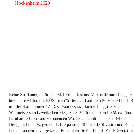
BERNHARD,
STEFAN
BELLOF
UND
DIE
ADAC
GT
MASTERS
HOCKENHEIM
2020
Keine Zuschauer, dafür aber viel Enthusiasmus, Vorfreude und eine ganz
besondere Aktion des KÜS Team75 Bernhard auf dem Porsche 911 GT R
mit der Startnummer 17: Das Team des zweifachen Langstrecken-
Weltmeisters und zweifachen Siegers der 24 Stunden von Le Mans Timo
Bernhard erinnert am kommenden Wochenende mit einem speziellen
Design auf dem Wagen der Fahrerpaarung Simona de Silvestro und Klaus
Bachler an den unvergessenen Rennfahrer Stefan Bellof. Zur Präsentation