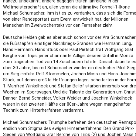
nahezu unbekannt, andere dagegen traten jahrelang in der
Weltmeisterschaft an, allen voran die ultimative Formel-1-Ikone
Michael Schumacher. Ihm ist es zu verdanken, dass sich die Forme
von einer Randsportart zum Event entwickelt hat, der Millionen
Menschen im Zweiwochentakt vor den Fernseher zieht.
Deutsche Helden gab es aber auch schon vor der Ära Schumacher.
die Fußstapfen einstiger Nachkriegs-Granden wie Hermann Lang,
Hans Hermann, Hans Stuck oder Paul Pietsch trat Wolfgang Graf
Berghe von Trips, jener charmante Adlige, dessen Unfall in Monza
zum tragischen Tod von 14 Zuschauern führte. Danach dauerte e
über 30 Jahre, bis mit Schumacher wieder ein deutscher Pilot Sieg
um Sieg einfuhr. Rolf Stommelen, Jochen Mass und Hans-Joachi
Stuck, auf denen größte Hoffnungen lagen, scheiterten in der For
1. Manfred Winkelhock und Stefan Bellof starben innerhalb von dre
Wochen im Sportwagen. Und die Talente der Generation um Christ
Danner, Bernd Schneider, Volker Weidler und Joachim Winkelhock
waren in der zweiten Hälfte der 80er-Jahre wegen mangelhafter
Technik zum Hinterherfahren verdammt.
Michael Schumachers Triumphe befreiten den deutschen Rennspo
endlich vom Stigma des ewigen Hinterherfahrens: Den Grand Prix-
Siegen von Wolfgang Graf Berghe von Trips (2) und Jochen Mass 