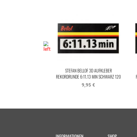
STEFAN BELLOF 3D AUFKLEBER
REKORDRUNDE 6:11.13 MIN SCHWARZ 120
X 25 MM
9,95 €
INFORMATIONEN
SHOP