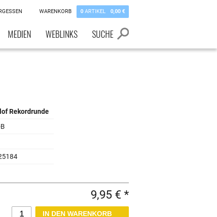
RGESSEN
WARENKORB
0
ARTIKEL
0,00 €
MEDIEN
WEBLINKS
SUCHE
llof Rekordrunde
-B
25184
9,95 € *