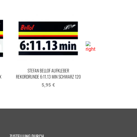
STEFAN BELLOF AUF
REKORDRUNDE 6:11.13 MIN 
25 MM
5,95 €
STEFAN BELLOF AUFKLEBER
2
REKORDRUNDE 6:11.13 MIN SCHWARZ 120
X 25 MM
5,95 €
ZUSTELLUNG DURCH