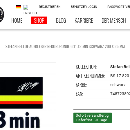
REGISTRIEREN
BENUTZER LOGIN
PASSWORT VE
HOME
SHOP
BLOG
KARRIERE
DER MENSCH
STEFAN BELLOF AUFKLEBER REKORDRUNDE 6:11.13 MIN SCHWARZ 200 X 35 MM
KOLLEKTION:
Stefan Be
ARTIKELNUMMER:
BS-17-820
FARBE:
schwarz
EAN:
74872389
Sofort versandfertig,
Lieferfrist 1-3 Tage