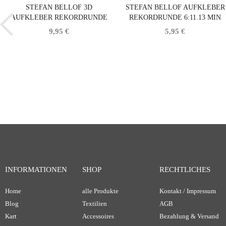
STEFAN BELLOF 3D
STEFAN BELLOF AUFKLEBER
AUFKLEBER REKORDRUNDE
REKORDRUNDE 6:11.13 MIN
6:11.13 MIN SCHWARZ 120 X 25
SCHWARZ 120 X 25 MM
9,95 €
5,95 €
MM
INFORMATIONEN
SHOP
RECHTLICHES
Home
alle Produkte
Kontakt / Impressum
Blog
Textilien
AGB
Kart
Accessoires
Bezahlung & Versand