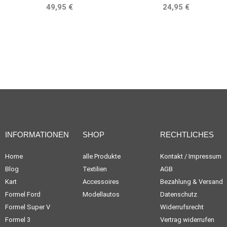
TEAM75 BELLOF TRIBUTE
NORISRING 1985 STEFAN
49,95 €
24,95 €
BELLOF
INFORMATIONEN
SHOP
RECHTLICHES
Home
alle Produkte
Kontakt / Impressum
Blog
Textilien
AGB
Kart
Accessoires
Bezahlung & Versand
Formel Ford
Modellautos
Datenschutz
Formel Super V
Widerrufsrecht
Formel 3
Vertrag widerrufen