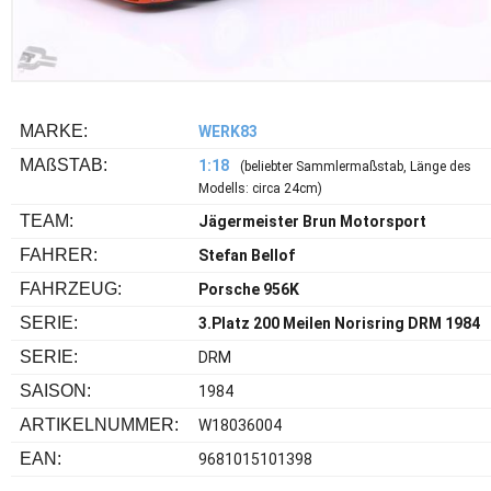
MARKE:
WERK83
MA
ß
STAB:
1:18
(beliebter Sammlermaßstab, Länge des
Modells: circa 24cm)
TEAM:
Jägermeister Brun Motorsport
FAHRER:
Stefan Bellof
FAHRZEUG:
Porsche 956K
SERIE:
3.Platz 200 Meilen Norisring DRM 1984
SERIE:
DRM
SAISON:
1984
ARTIKELNUMMER:
W18036004
EAN:
9681015101398