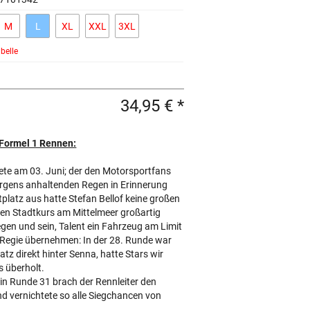
M
L
XL
XXL
3XL
belle
34,95 € *
 Formel 1 Rennen:
ete am 03. Juni; der den Motorsportfans
rgens anhaltenden Regen in Erinnerung
tplatz aus hatte Stefan Bellof keine großen
en Stadtkurs am Mittelmeer großartig
gen und sein, Talent ein Fahrzeug am Limit
 Regie übernehmen: In der 28. Runde war
tz direkt hinter Senna, hatte Stars wir
s überholt.
r in Runde 31 brach der Rennleiter den
 vernichtete so alle Siegchancen von