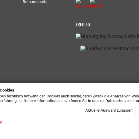
Retourenportal
ERFOLGE
 Cookies
ben technisch notwendigen Cookies auch solche, deren Zweck die Analyse von Webs
rerfahrung ist. Nähere Informationen dazu finden Sie in unserer Datenschutzerkläru
Aktuelle Auswahl zulassen
ik
sing GmbH | Alle Rechte vorbehalten | * Preisangaben inkl. gesetzliche MwSt. 