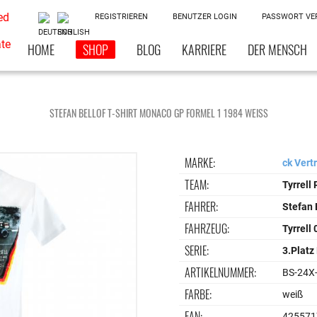
REGISTRIEREN
BENUTZER LOGIN
PASSWORT VE
HOME
SHOP
BLOG
KARRIERE
DER MENSCH
STEFAN BELLOF T-SHIRT MONACO GP FORMEL 1 1984 WEISS
MARKE:
ck Vert
TEAM:
Tyrrell
FAHRER:
Stefan 
FAHRZEUG:
Tyrrell
SERIE:
3.Platz
ARTIKELNUMMER:
BS-24X
FARBE:
weiß
EAN:
425571