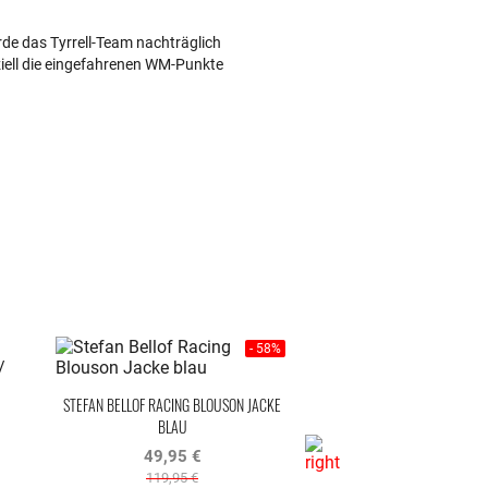
de das Tyrrell-Team nachträglich
fiziell die eingefahrenen WM-Punkte
- 58%
STEFAN BELLOF RACING BLOUSON JACKE
STEFAN BELLOF POLO-SHIR
BLAU
CLASSIC LINE SC
49,95 €
29,97 €
119,95 €
59,95 €