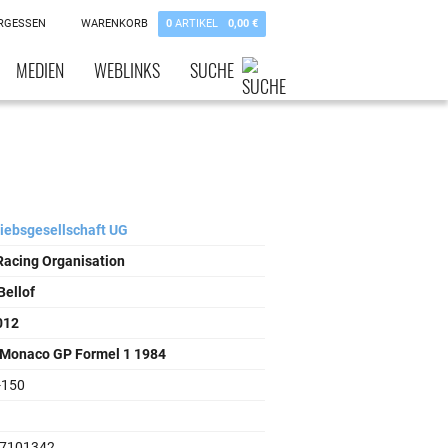
RGESSEN
WARENKORB
0
ARTIKEL
0,00 €
MEDIEN
WEBLINKS
SUCHE
riebsgesellschaft UG
 Racing Organisation
Bellof
 012
 Monaco GP Formel 1 1984
-150
7101342