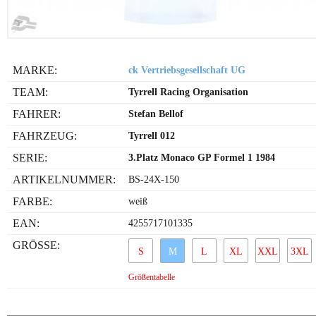
MARKE:
ck Vertriebsgesellschaft UG
TEAM:
Tyrrell Racing Organisation
FAHRER:
Stefan Bellof
FAHRZEUG:
Tyrrell 012
SERIE:
3.Platz Monaco GP Formel 1 1984
ARTIKELNUMMER:
BS-24X-150
FARBE:
weiß
EAN:
4255717101335
GRÖSSE:
S
M
L
XL
XXL
3XL
Größentabelle